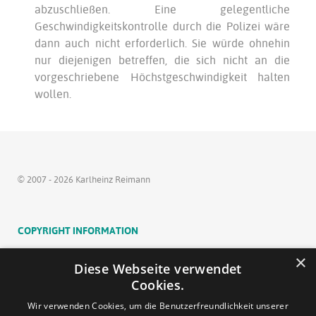
abzuschließen. Eine gelegentliche
Geschwindigkeitskontrolle durch die Polizei wäre
dann auch nicht erforderlich. Sie würde ohnehin
nur diejenigen betreffen, die sich nicht an die
vorgeschriebene Höchstgeschwindigkeit halten
wollen.
© 2007 - 2026 Karlheinz Reimann
COPYRIGHT INFORMATION
Inhalt und Struktur der Websites sind urheberrechtlich
×
Diese Webseite verwendet
geschützt. Die Vervielfältigung von Informationen oder
Cookies.
Daten, insbesondere die Verwendung von Texten,
Wir verwenden Cookies, um die Benutzerfreundlichkeit unserer
Textteilen oder Bildmaterial bedarf der vorherigen