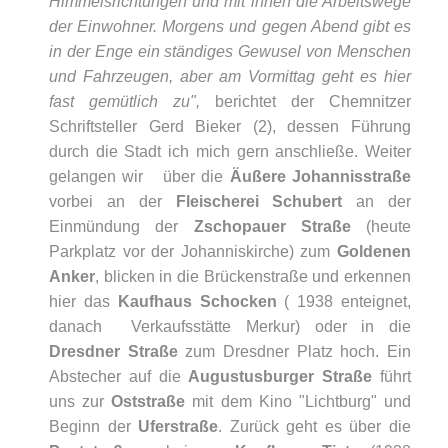
Himmelsrichtungen
und mit ihnen die Arbeitswege
der Einwohner. Morgens und gegen Abend gibt es
in der Enge
ein ständiges Gewusel von Menschen
und Fahrzeugen, aber am Vormittag geht es hier
fast
gemütlich zu",
berichtet der Chemnitzer
Schriftsteller Gerd Bieker (2), dessen Führung
durch die Stadt ich mich gern anschließe. Weiter
gelangen wir über die
Äußere Johannisstraße
vorbei an der
Fleischerei Schubert
an der
Einmündung der
Zschopauer Straße
(heute
Parkplatz vor der Johanniskirche) zum
Goldenen
Anker
, blicken in die Brückenstraße und erkennen
hier das
Kaufhaus Schocken
( 1938 enteignet,
danach Verkaufsstätte Merkur) oder in die
Dresdner Straße
zum Dresdner Platz hoch. Ein
Abstecher auf die
Augustusburger Straße
führt
uns zur
Oststraße
mit dem Kino "Lichtburg" und
Beginn der
Uferstraße
. Zurück geht es über die