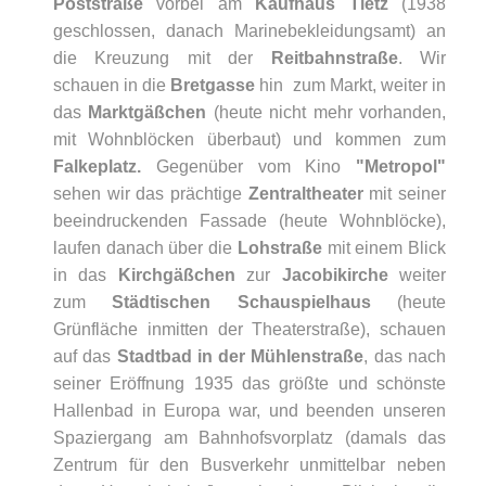
Poststraße
vorbei am
Kaufhaus Tietz
(1938
geschlossen, danach Marinebekleidungsamt) an
die Kreuzung mit der
Reitbahnstraße
. Wir
schauen in die
Bretgasse
hin zum Markt, weiter in
das
Marktgäßchen
(heute nicht mehr vorhanden,
mit Wohnblöcken überbaut) und kommen zum
Falkeplatz.
Gegenüber vom Kino
"Metropol"
sehen wir das prächtige
Zentraltheater
mit seiner
beeindruckenden Fassade (heute Wohnblöcke),
laufen danach über die
Lohstraße
mit einem Blick
in das
Kirchgäßchen
zur
Jacobikirche
weiter
zum
Städtischen Schauspielhaus
(heute
Grünfläche inmitten der Theaterstraße), schauen
auf das
Stadtbad in der Mühlenstraße
, das nach
seiner Eröffnung 1935 das größte und schönste
Hallenbad in Europa war, und beenden unseren
Spaziergang am Bahnhofsvorplatz (damals das
Zentrum für den Busverkehr unmittelbar neben