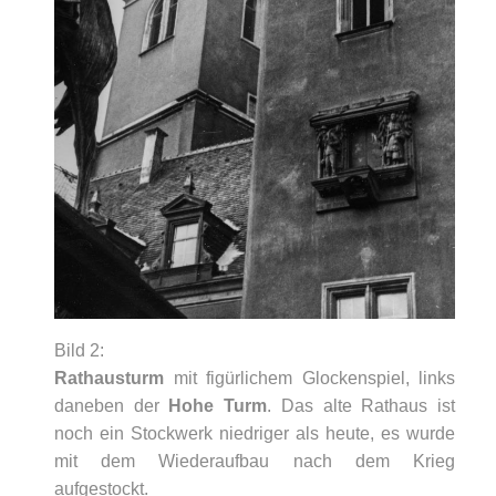
Bild 2:
Rathausturm
mit figürlichem Glockenspiel, links
daneben der
Hohe Turm
. Das alte Rathaus ist
noch ein Stockwerk niedriger als heute, es wurde
mit dem Wiederaufbau nach dem Krieg
aufgestockt.