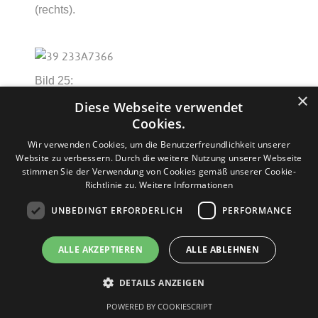
(rechts).
Bild 25:
×
Augustusburger Straße,
Anfang Oststraße
(links)
Diese Webseite verwendet
und
Uferstraße
(rechts). Links auf der Oststraße
Cookies.
das Kino "Lichtburg".
Wir verwenden Cookies, um die Benutzerfreundlichkeit unserer
Website zu verbessern. Durch die weitere Nutzung unserer Webseite
stimmen Sie der Verwendung von Cookies gemäß unserer Cookie-
Richtlinie zu.
Weitere Informationen
UNBEDINGT ERFORDERLICH
PERFORMANCE
Bild 26:
ALLE AKZEPTIEREN
ALLE ABLEHNEN
Anfang der
Dresdner Straße
mit Blick in den
Kirchweg und
Johanniskirche
.
DETAILS ANZEIGEN
POWERED BY COOKIESCRIPT