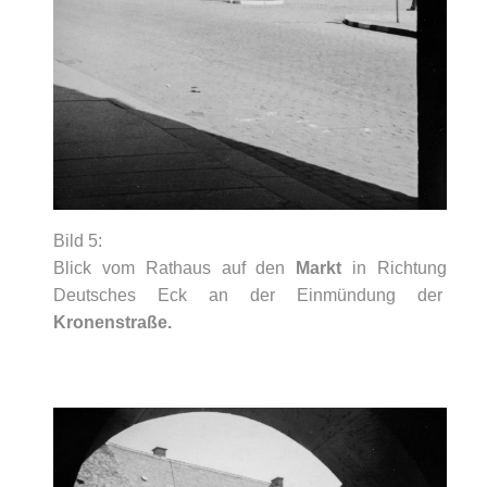
Bild 5:
Blick vom Rathaus auf den
Markt
in Richtung
Deutsches Eck an der Einmündung der
Kronenstraße.