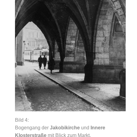
Bild 4:
Bogengang der
Jakobikirche
und
Innere
Klosterstraße
mit Blick zum Markt.