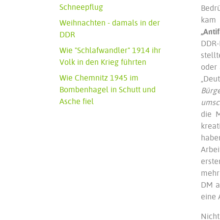
Schneepflug
Bedrü
kam 
Weihnachten - damals in der
„Anti
DDR
DDR-
Wie "Schlafwandler" 1914 ihr
stell
Volk in den Krieg führten
oder 
Wie Chemnitz 1945 im
„Deut
Bombenhagel in Schutt und
Bürg
Asche fiel
umsch
die 
kreat
haben
Arbei
erste
mehr 
DM au
eine 
Nicht