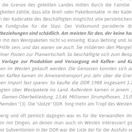
die Grenze des geteilten Landes mitten durch die Familie g
gkeiten zählte, dass alle Brief- oder Paketkontakte in der Kad
n der Kaderakte des Beschäftigten möglichst alle persönlich
ne Fundgrube für die Stasi. Der Volksmund parodierte die
tbeziehungen
sind schädlich
.
Am meisten für den, der keine hat
 mit den Westpaketen nicht so einseitig. Klaus Behling und J
Hilfe sein, und das waren sie auch. Sie milderten den Mangel
mer Posten zur Planwirtschaft. So beschäftigte sich zum Beisp
r
Vorlage
zur Produktion und
Versorgung mit Kaffee- und K
en im Westen gekauft werden. Die Genossen konnten sich auf
en Kaffee kamen im Ameisentransport pro Jahr über die Gre
en Import fast sparen. So kaufte die DDR 1988 insgesamt 1.
ngten über Westpakete ins Land. Außerdem kamen in jenem J
 Damen-Oberbekleidung, 13,46 Millionen Strumpfhosen, 15,03
hemden."
(3)
Die "stolze" DDR hing mehr am Tropf des Westens
erig und oft peinlich dagegen war es für die Verwandten im
ten mit Dingen, an denen man auch im Westen interessiert 
er Subventionen in der DDR war die Liste der für die Ausfuhr