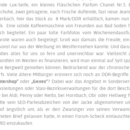
nde Lux-Seife, ein kleines Fläschchen Parfüm Chanel Nr.5. E
chuhe, zwei getragene, nach Frische duftende, fast neue Je
erbach, hier das Stück zu 8 Mark/DDR erhältlich, kamen nu
k. Eine solide Kaffeemaschine von Freunden aus Bad Soden h
lich begleitet. Ein paar tolle Farbfotos vom Wochenendaus
rote waren auch beigelegt. Groß war damals die Freude, ei
onst nur aus der Werbung im Westfernsehen kannte. Und darunt
dies alles für uns so fern und unerreichbar war. Vielleich
ndten im Westen es finanzieren, wird man einmal auf Sylt sp
ie Bergwelt genießen können. Bedrückend war der chronische 
fs. Viele ältere Mitbürger erinnern sich noch an DDR-Begriff
ntershop“
oder
„Genex“
? Dabei war das Angebot in Sonderverka
ksleitungen oder Stasi-Bezirksverwaltungen für die dort Besch
 bei Aldi, Penny oder Netto, bei Hornbach, Obi oder Hellweg 
atte sein SED-Parteiabzeichen von der Jacke abgenommen un
hof ängstlich um, als er den Zwanziger von seinen Verwand
neten Brief gelassen hatte, in einen Forum-Scheck eintausch
RD einzukaufen.