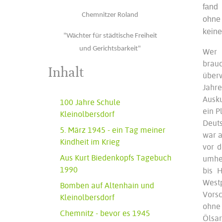
fand
Chemnitzer Roland
ohne
keine
"Wächter für städtische Freiheit
und Gerichtsbarkeit"
Wer 
brau
Inhalt
überw
Jahre
Ausku
100 Jahre Schule
ein P
Kleinolbersdorf
Deuts
5. März 1945 - ein Tag meiner
war a
Kindheit im Krieg
vor d
Aus Kurt Biedenkopfs Tagebuch
umher
1990
bis 
West
Bomben auf Altenhain und
Vors
Kleinolbersdorf
ohne
Chemnitz - bevor es 1945
Ölsar