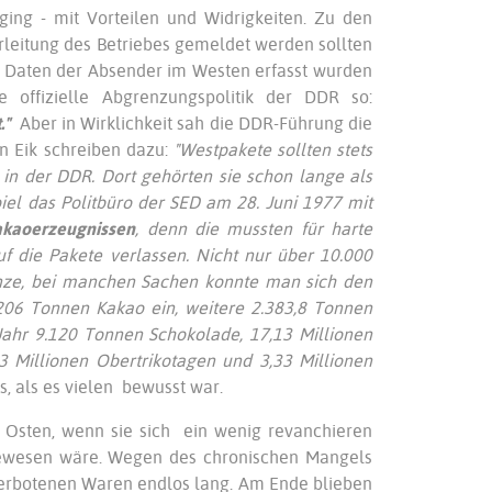
ing - mit Vorteilen und Widrigkeiten. Zu den
erleitung des Betriebes gemeldet werden sollten
en Daten der Absender im Westen erfasst wurden
 offizielle Abgrenzungspolitik der DDR so:
."
Aber in Wirklichkeit sah die DDR-Führung die
an Eik schreiben dazu:
"Westpakete sollten stets
 in der DDR. Dort gehörten sie schon lange als
iel das Politbüro der SED am 28. Juni 1977 mit
akaoerzeugnissen
, denn die mussten für harte
 die Pakete verlassen. Nicht nur über 10.000
nze, bei manchen Sachen konnte man sich den
206 Tonnen Kakao ein, weitere 2.383,8 Tonnen
ahr 9.120 Tonnen Schokolade, 17,13 Millionen
 Millionen Obertrikotagen und 3,33 Millionen
, als es vielen bewusst war.
 Osten, wenn sie sich ein wenig revanchieren
gewesen wäre. Wegen des chronischen Mangels
 verbotenen Waren endlos lang. Am Ende blieben