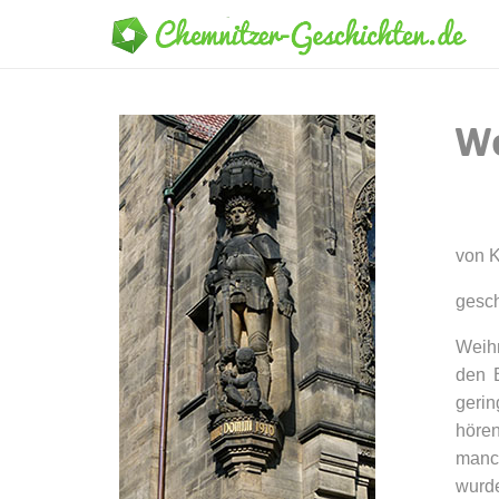
We
von K
gesch
Weihn
den B
gerin
hören
manc
wurde