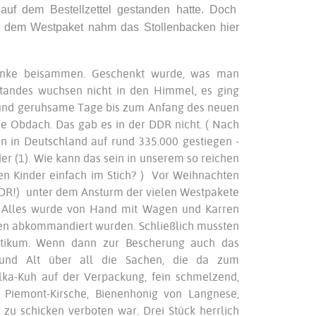
auf dem Bestellzettel gestanden hatte. Doch
s dem Westpaket nahm das Stollenbacken hier
henke beisammen. Geschenkt wurde, was man
tandes wuchsen nicht in den Himmel, es ging
n und geruhsame Tage bis zum Anfang des neuen
ne Obdach. Das gab es in der DDR nicht. ( Nach
n in Deutschland auf rund 335.000 gestiegen -
er (1). Wie kann das sein in unserem so reichen
len Kinder einfach im Stich? ) Vor Weihnachten
r DDR!) unter dem Ansturm der vielen Westpakete
t. Alles wurde von Hand mit Wagen und Karren
ten abkommandiert wurden. Schließlich mussten
litikum. Wenn dann zur Bescherung auch das
und Alt über all die Sachen, die da zum
lka-Kuh auf der Verpackung, fein schmelzend,
Piemont-Kirsche, Bienenhonig von Langnese,
u schicken verboten war. Drei Stück herrlich