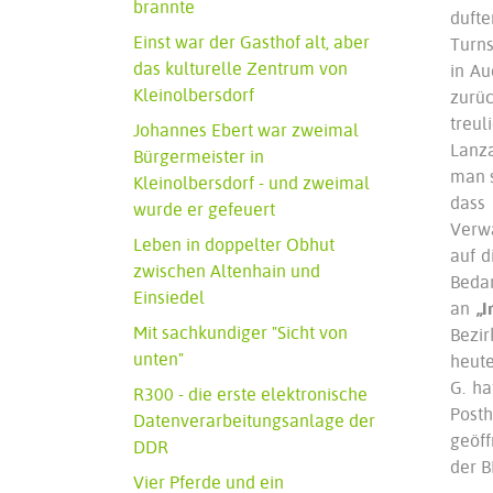
brannte
dufte
Einst war der Gasthof alt, aber
Turns
das kulturelle Zentrum von
in Au
Kleinolbersdorf
zurüc
treu
Johannes Ebert war zweimal
Lanza
Bürgermeister in
man s
Kleinolbersdorf - und zweimal
dass 
wurde er gefeuert
Verwa
Leben in doppelter Obhut
auf d
zwischen Altenhain und
Bedar
Einsiedel
an
„I
Mit sachkundiger "Sicht von
Bezir
unten"
heute
G. h
R300 - die erste elektronische
Post
Datenverarbeitungsanlage der
geöff
DDR
der B
Vier Pferde und ein