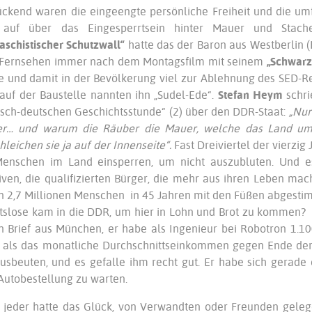
ckend waren die eingeengte persönliche Freiheit und die u
auf über das Eingesperrtsein hinter Mauer und Stachel
faschistischer Schutzwall“
hatte das der Baron aus Westberlin (
Fernsehen immer nach dem Montagsfilm mit seinem
„Schwarz
te und damit in der Bevölkerung viel zur Ablehnung des SED-Re
auf der Baustelle nannten ihn „Sudel-Ede“.
Stefan Heym
schri
sch-deutschen Geschichtsstunde“ (2) über den DDR-Staat:
„Nur 
er… und warum die Räuber die Mauer, welche das Land ums
leichen sie ja auf der Innenseite“.
Fast Dreiviertel der vierzi
Menschen im Land einsperren, um nicht auszubluten. Und e
iven, die qualifizierten Bürger, die mehr aus ihren Leben mac
 2,7 Millionen Menschen in 45 Jahren mit den Füßen abgesti
tslose kam in die DDR, um hier in Lohn und Brot zu kommen?
n Brief aus München, er habe als Ingenieur bei Robotron 1.
als das monatliche Durchschnittseinkommen gegen Ende der D
sbeuten, und es gefalle ihm recht gut. Er habe sich gerade
Autobestellung zu warten.
 jeder hatte das Glück, von Verwandten oder Freunden geleg