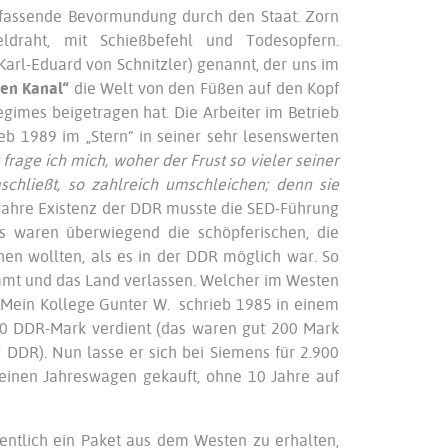
mfassende Bevormundung durch den Staat. Zorn
draht, mit Schießbefehl und Todesopfern.
Karl-Eduard von Schnitzler) genannt, der uns im
en Kanal“
die Welt von den Füßen auf den Kopf
gimes beigetragen hat. Die Arbeiter im Betrieb
eb 1989 im „Stern“ in seiner sehr lesenswerten
frage ich mich, woher der Frust so
vieler seiner
chließt, so
zahlreich umschleichen; denn sie
g Jahre Existenz der DDR musste die SED-Führung
s waren überwiegend die schöpferischen, die
hen wollten, als es in der DDR möglich war. So
mmt und das Land verlassen. Welcher im Westen
 Mein Kollege Gunter W. schrieb 1985 in einem
100 DDR-Mark verdient (das waren gut 200 Mark
DR). Nun lasse er sich bei Siemens für 2.900
 einen Jahreswagen gekauft, ohne 10 Jahre auf
entlich ein Paket aus dem Westen zu erhalten,