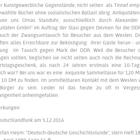
r kunstgewerbliche Gegenstände, nicht selten als Tinnef empf
wählte Bücher ohne sozialistischen Ballast übrig. Antiquitäten
von uns Omas Standuhr, ausschließlich durch Alexander 
uitäten GmbH" im Auftrag der Stasi gegen Devisen für die DDR 
auch der Zwangsumtausch für Besucher aus dem Westen. Di
ften alles Erreichbare zur Beköstigung ihrer Gäste heran - u
ung im Tausch gegen Mark der DDR. Weil die Besucher of
gen sollten, beglichen sie nicht selten auch noch die Rech
rtstagsgeschenk, als nach 24 Jahren erstmals eine 10-Tage
ch war? Bei uns war es eine exquisite Sammeltasse für 120 M
 10 DM zu finden. Im unmittelbaren Kontakt mit dem Westen w
Bürger zu sein. Leider ist das heute zu oft in Verges
angenheit anheimgefallen.
rkungen:
eutschlandfunk am 5.12.2016
tefan Heym: "Deutsch-deutsche Geschichtsstunde", stern Heft 1