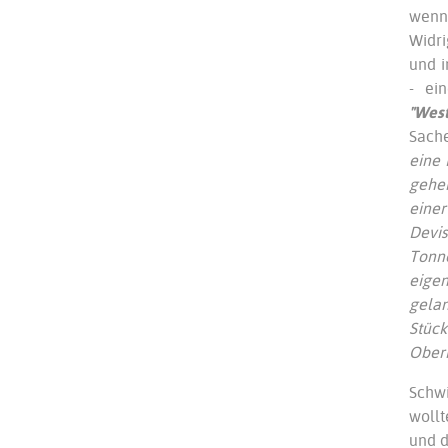
wenn 
Widri
und i
- ei
"Wes
Sache
eine 
gehei
eine
Devis
Tonn
eigen
gela
Stück
Ober
Schwi
woll
und d