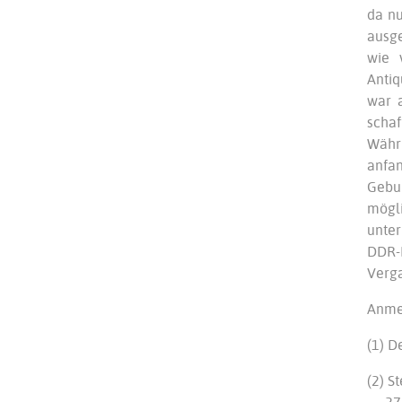
da nu
ausge
wie 
Antiq
war 
schaf
Währ
anfan
Gebu
mögli
unter
DDR-
Verg
Anme
(1) D
(2) S