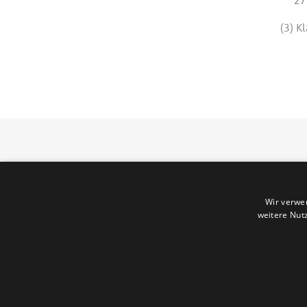
27. A
(3) K
© 2007 - 2026 Karlheinz Reimann
Wir verwe
weitere Nut