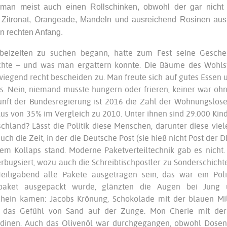
 man meist auch einen Rollschinken, obwohl der gar nicht 
 Zitronat, Orangeade, Mandeln und ausreichend Rosinen au
n rechten Anfang.
beizeiten zu suchen begann, hatte zum Fest seine Gesc
chte – und was man ergattern konnte. Die Bäume des Wohls
iegend recht bescheiden zu. Man freute sich auf gutes Esse
s. Nein, niemand musste hungern oder frieren, keiner war oh
nft der Bundesregierung ist 2016 die Zahl der Wohnungslose
lus von 35% im Vergleich zu 2010. Unter ihnen sind 29.000 Kind
chland? Lässt die Politik diese Menschen, darunter diese vie
uch die Zeit, in der die Deutsche Post (sie hieß nicht Post de
em Kollaps stand. Moderne Paketverteiltechnik gab es nich
bugsiert, wozu auch die Schreibtischpostler zu Sonderschich
Heiligabend alle Pakete ausgetragen sein, das war ein Po
paket ausgepackt wurde, glänzten die Augen bei Jung 
chein kamen: Jacobs Krönung, Schokolade mit der blauen Mi
 das Gefühl von Sand auf der Zunge. Mon Cherie mit der 
dinen. Auch das Olivenöl war durchgegangen, obwohl Dosen z